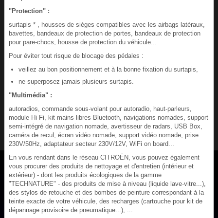
"Protection" :
surtapis * , housses de sièges compatibles avec les airbags latéraux,
bavettes, bandeaux de protection de portes, bandeaux de protection
pour pare-chocs, housse de protection du véhicule...
Pour éviter tout risque de blocage des pédales :
veillez au bon positionnement et à la bonne fixation du surtapis,
ne superposez jamais plusieurs surtapis.
"Multimédia" :
autoradios, commande sous-volant pour autoradio, haut-parleurs,
module Hi-Fi, kit mains-libres Bluetooth, navigations nomades, support
semi-intégré de navigation nomade, avertisseur de radars, USB Box,
caméra de recul, écran vidéo nomade, support vidéo nomade, prise
230V/50Hz, adaptateur secteur 230V/12V, WiFi on board...
En vous rendant dans le réseau CITROËN, vous pouvez également
vous procurer des produits de nettoyage et d'entretien (intérieur et
extérieur) - dont les produits écologiques de la gamme
"TECHNATURE" - des produits de mise à niveau (liquide lave-vitre...),
des stylos de retouche et des bombes de peinture correspondant à la
teinte exacte de votre véhicule, des recharges (cartouche pour kit de
dépannage provisoire de pneumatique...), ...