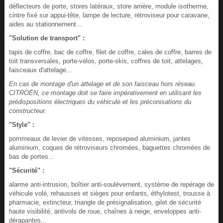
déflecteurs de porte, stores latéraux, store arrière, module isotherme,
cintre fixé sur appui-tête, lampe de lecture, rétroviseur pour caravane,
aides au stationnement...
"Solution de transport" :
tapis de coffre, bac de coffre, filet de coffre, cales de coffre, barres de
toit transversales, porte-vélos, porte-skis, coffres de toit, attelages,
faisceaux d'attelage...
En cas de montage d'un attelage et de son faisceau hors réseau
CITROËN, ce montage doit se faire impérativement en utilisant les
prédispositions électriques du véhicule et les préconisations du
constructeur.
"Style" :
pommeaux de levier de vitesses, reposepied aluminium, jantes
aluminium, coques de rétroviseurs chromées, baguettes chromées de
bas de portes...
"Sécurité" :
alarme anti-intrusion, boîtier anti-soulèvement, système de repérage de
véhicule volé, rehausses et sièges pour enfants, éthylotest, trousse à
pharmacie, extincteur, triangle de présignalisation, gilet de sécurité
haute visibilité, antivols de roue, chaînes à neige, enveloppes anti-
dérapantes...