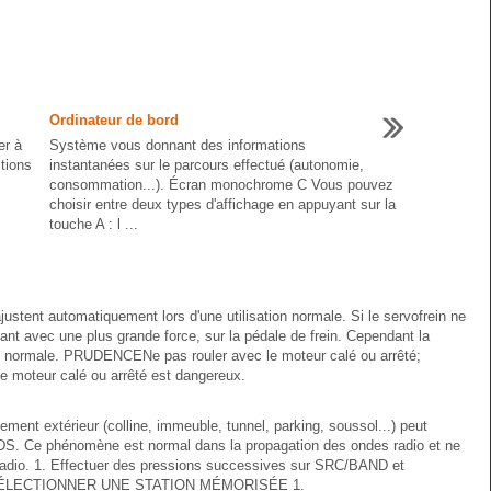
Ordinateur de bord
er à
Système vous donnant des informations
tions
instantanées sur le parcours effectué (autonomie,
consommation...). Écran monochrome C Vous pouvez
choisir entre deux types d'affichage en appuyant sur la
touche A : l ...
justent automatiquement lors d'une utilisation normale. Si le servofrein ne
yant avec une plus grande force, sur la pédale de frein. Cependant la
que normale. PRUDENCENe pas rouler avec le moteur calé ou arrêté;
 le moteur calé ou arrêté est dangereux.
extérieur (colline, immeuble, tunnel, parking, soussol...) peut
RDS. Ce phénomène est normal dans la propagation des ondes radio et ne
oradio. 1. Effectuer des pressions successives sur SRC/BAND et
M. SÉLECTIONNER UNE STATION MÉMORISÉE 1.