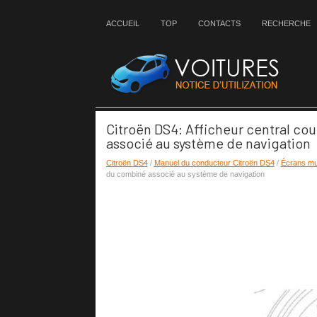
ACCUEIL
TOP
CONTACTS
RECHERCHE
Citroën DS4: Afficheur central c
associé au système de navigation
Citroën DS4
/
Manuel du conducteur Citroën DS4
/
Écrans mul
du combiné associé au système de navigation