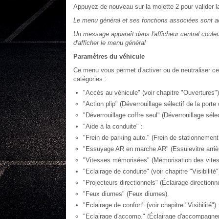
Appuyez de nouveau sur la molette 2 pour valider la
Le menu général et ses fonctions associées sont ac
Un message apparaît dans l'afficheur central couleur,
d'afficher le menu général
Paramètres du véhicule
Ce menu vous permet d'activer ou de neutraliser ce
catégories :
"Accès au véhicule" (voir chapitre "Ouvertures")
"Action plip" (Déverrouillage sélectif de la porte
"Déverrouillage coffre seul" (Déverrouillage sélec
"Aide à la conduite" :
"Frein de parking auto." (Frein de stationnement 
"Essuyage AR en marche AR" (Essuievitre arrière c
"Vitesses mémorisées" (Mémorisation des vitesse
"Eclairage de conduite" (voir chapitre "Visibilité")
"Projecteurs directionnels" (Éclairage directionnel
"Feux diurnes" (Feux diurnes).
"Eclairage de confort" (voir chapitre "Visibilité") 
"Eclairage d'accomp." (Éclairage d'accompagne