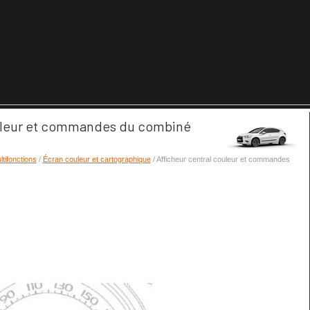
ouleur et commandes du combiné
tifonctions
/
Écran couleur et cartographique
/ Afficheur central couleur et commandes