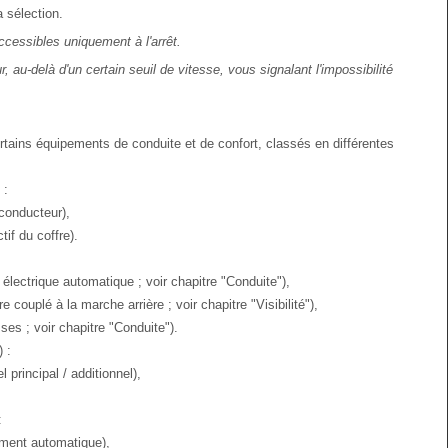
 sélection.
cessibles uniquement à l'arrêt.
 au-delà d'un certain seuil de vitesse, vous signalant l'impossibilité
rtains équipements de conduite et de confort, classés en différentes
 :
 conducteur),
tif du coffre).
électrique automatique ; voir chapitre "Conduite"),
ouplé à la marche arrière ; voir chapitre "Visibilité"),
s ; voir chapitre "Conduite").
 :
 principal / additionnel),
:
ment automatique),