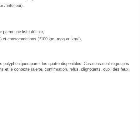
r / intérieur).
r parmi une liste définie,
it) et consommations (l/100 km, mpg ou km/l),
s polyphoniques parmi les quatre disponibles. Ces sons sont regroupés
s et le contexte (alerte, confirmation, refus, clignotants, oubli des feux,