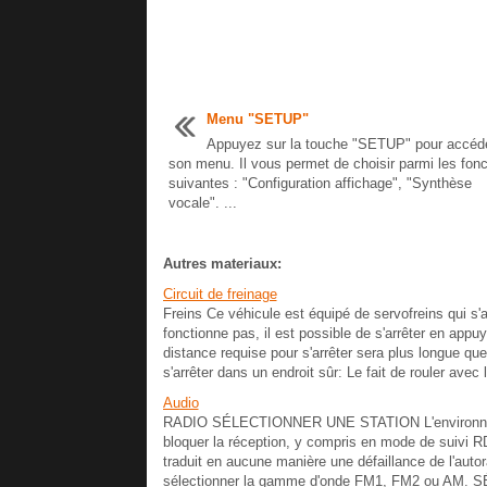
Menu "SETUP"
Appuyez sur la touche "SETUP" pour accéd
son menu. Il vous permet de choisir parmi les fonc
suivantes : "Configuration affichage", "Synthèse
vocale". ...
Autres materiaux:
Circuit de freinage
Freins Ce véhicule est équipé de servofreins qui s'a
fonctionne pas, il est possible de s'arrêter en appu
distance requise pour s'arrêter sera plus longue 
s'arrêter dans un endroit sûr: Le fait de rouler avec
Audio
RADIO SÉLECTIONNER UNE STATION L'environnement 
bloquer la réception, y compris en mode de suivi 
traduit en aucune manière une défaillance de l'aut
sélectionner la gamme d'onde FM1, FM2 ou A