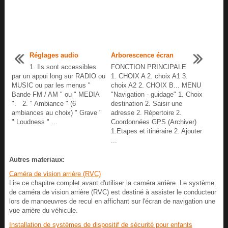
Réglages audio
Arborescence écran
1. Ils sont accessibles
FONCTION PRINCIPALE
par un appui long sur RADIO ou
1. CHOIX A 2. choix A1 3.
MUSIC ou par les menus "
choix A2 2. CHOIX B... MENU
Bande FM / AM " ou " MEDIA
"Navigation - guidage" 1. Choix
". 2. " Ambiance " (6
destination 2. Saisir une
ambiances au choix) " Grave "
adresse 2. Répertoire 2.
" Loudness " ...
Coordonnées GPS (Archiver)
1.Etapes et itinéraire 2. Ajouter
...
Autres materiaux:
Caméra de vision arrière (RVC)
Lire ce chapitre complet avant d'utiliser la caméra arrière. Le système
de caméra de vision arrière (RVC) est destiné à assister le conducteur
lors de manoeuvres de recul en affichant sur l'écran de navigation une
vue arrière du véhicule.
Installation de systèmes de dispositif de sécurité pour enfants