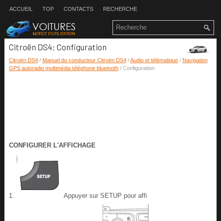
ACCUEIL
TOP
CONTACTS
RECHERCHE
Citroën DS4: Configuration
Citroën DS4
/
Manuel du conducteur Citroën DS4
/
Audio et télématique
/
Navigation
GPS autoradio multimédia téléphone bluetooth
/ Configuration
CONFIGURER L'AFFICHAGE
1.
Appuyer sur SETUP pour affi