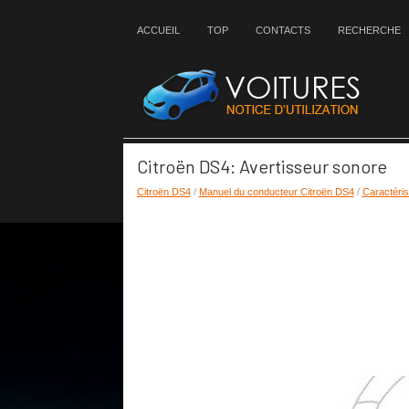
ACCUEIL
TOP
CONTACTS
RECHERCHE
Citroën DS4: Avertisseur sonore
Citroën DS4
/
Manuel du conducteur Citroën DS4
/
Caractéris