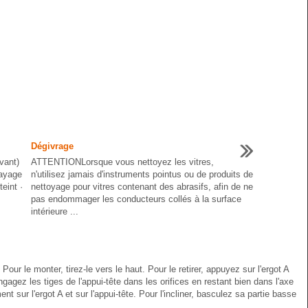
Dégivrage
vant)
ATTENTIONLorsque vous nettoyez les vitres,
layage
n'utilisez jamais d'instruments pointus ou de produits de
eint ·
nettoyage pour vitres contenant des abrasifs, afin de ne
pas endommager les conducteurs collés à la surface
intérieure ...
our le monter, tirez-le vers le haut. Pour le retirer, appuyez sur l'ergot A
engagez les tiges de l'appui-tête dans les orifices en restant bien dans l'axe
 sur l'ergot A et sur l'appui-tête. Pour l'incliner, basculez sa partie basse