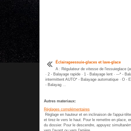
Éclairageessuie-glaces et lave-glace
A : Régulateur de vitesse de l'essuieglace (a
· 2 - Balayage rapide · 1 - Balayage lent · ---* - Ba
intermittent AUTO* - Balayage automatique · O - Et
- Balayag ...
Autres materiaux:
Réglages complémentaires
Réglage en hauteur et en inclinaison de l'appui-tête P
et tirez-le vers le haut. Pour le remettre en place, 
du dossier. Pour le descendre, appuyez simultanément
vers l'avant ou vers l'arrière.