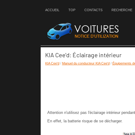
ACCUEIL
TOP
CONTACTS
RECHERCHE
KIA Cee'd: Éclairage intérieur
KIA Cee'd
/
Manuel du conducteur KIA Cee'd
/
Équipements de
Attention n'utilisez pas l'éclairage intérieur pend
En effet, la batterie risque de se décharger.