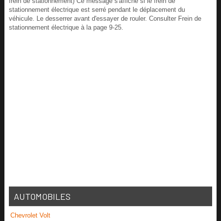
frein de stationnement) Ce message s'affiche si le frein de
stationnement électrique est serré pendant le déplacement du
véhicule. Le desserrer avant d'essayer de rouler. Consulter Frein de
stationnement électrique à la page 9‑25.
AUTOMOBILES
Chevrolet Volt