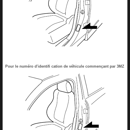
Pour le numéro d'identifi cation de véhicule commençant par 3MZ