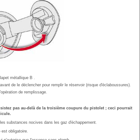
lapet métallique B .
avant de le déclencher pour remplir le réservoir (risque d'éclaboussures).
'opération de remplissage.
nsistez pas au-delà de la troisième coupure du pistolet ; ceci pourrait
icule.
t les substances nocives dans les gaz d'échappement.
est obligatoire.
qui n'autorise que l'essence sans plomb.