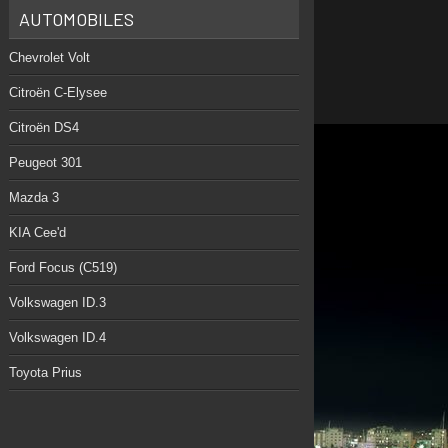
AUTOMOBILES
Chevrolet Volt
Citroën C-Elysee
Citroën DS4
Peugeot 301
Mazda 3
KIA Cee'd
Ford Focus (C519)
Volkswagen ID.3
Volkswagen ID.4
Toyota Prius