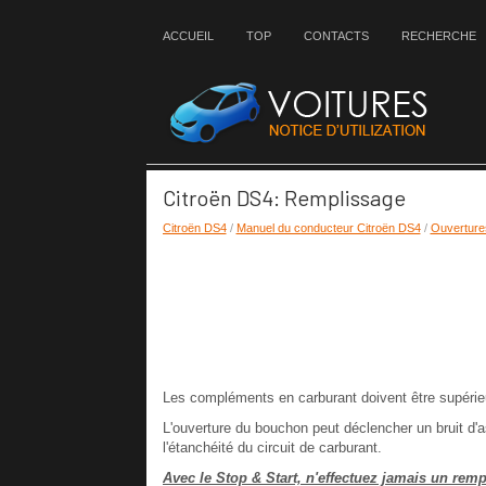
ACCUEIL
TOP
CONTACTS
RECHERCHE
Citroën DS4: Remplissage
Citroën DS4
/
Manuel du conducteur Citroën DS4
/
Ouverture
Les compléments en carburant doivent être supérieur
L'ouverture du bouchon peut déclencher un bruit d'as
l'étanchéité du circuit de carburant.
Avec le Stop & Start, n'effectuez jamais un re