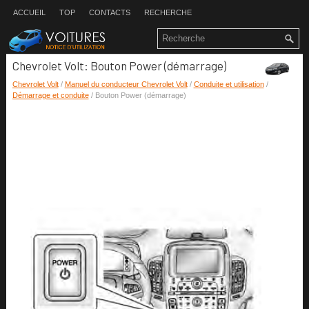
ACCUEIL
TOP
CONTACTS
RECHERCHE
Chevrolet Volt: Bouton Power (démarrage)
Chevrolet Volt
/
Manuel du conducteur Chevrolet Volt
/
Conduite et utilisation
/
Démarrage et conduite
/ Bouton Power (démarrage)