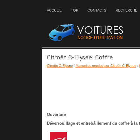
ACCUEIL
TOP
CONTACTS
RECHERCHE
Citroën C-Elysee: Coffre
Citroën C-Elysee
/
Manuel du conducteur Citroën C-Elysee
/
Ouverture
Déverrouillage et entrebâillement du coffre à l