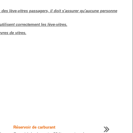
es lève-vitres passagers, il doit s'assurer qu'aucune personne
tilisent correctement les lève-vitres.
vres de vitres.
Réservoir de carburant