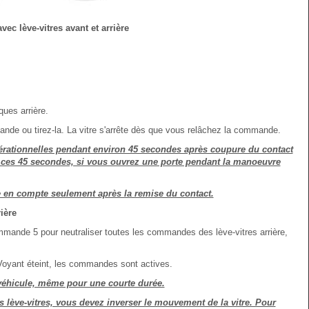
vec lève-vitres avant et arrière
ues arrière.
ande ou tirez-la. La vitre s'arrête dès que vous relâchez la commande.
érationnelles pendant environ 45 secondes après coupure du contact
nt ces 45 secondes, si vous ouvrez une porte pendant la manoeuvre
 en compte seulement après la remise du contact.
ière
mmande 5 pour neutraliser toutes les commandes des lève-vitres arrière,
oyant éteint, les commandes sont actives.
e véhicule, même pour une courte durée.
 lève-vitres, vous devez inverser le mouvement de la vitre. Pour