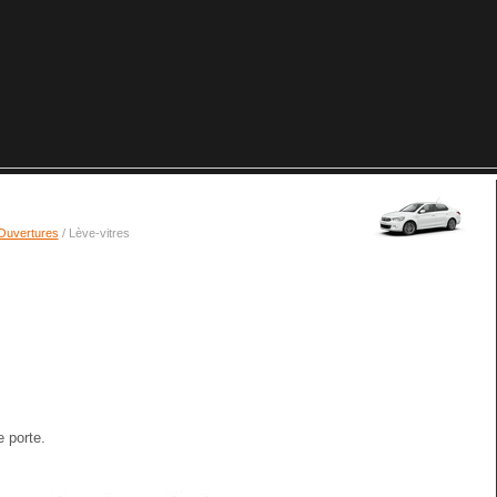
Ouvertures
/ Lève-vitres
e porte.