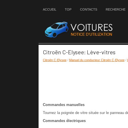
ACCUEIL
TOP
CONTACTS
RECHERCHE
Citroën C-Elysee: Lève-vitres
Citroën C-Elysee
/
Manuel du conducteur Citroën C-Elysee
/
Commandes manuelles
Tournez la poignée de vitre située sur le panneau d
Commandes électriques