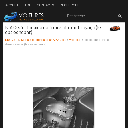
ACCUEIL
TOP
CONTACTS
RECHERCHE
KIA Cee'd: Liquide de freins et d'embrayage (le
cas échéant)
KIA Cee'd
/
Manuel du conducteur KIA Cee'd
/
Entretien
/ Liquide de freins et
d'embrayage (le cas échéant)