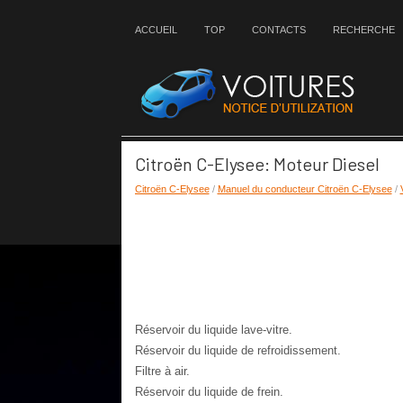
ACCUEIL
TOP
CONTACTS
RECHERCHE
Citroën C-Elysee: Moteur Diesel
Citroën C-Elysee
/
Manuel du conducteur Citroën C-Elysee
/
Réservoir du liquide lave-vitre.
Réservoir du liquide de refroidissement.
Filtre à air.
Réservoir du liquide de frein.