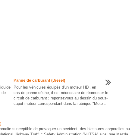
Panne de carburant (Diesel)
liquide
Pour les véhicules équipés d'un moteur HDi, en
e de
cas de panne sèche, il est nécessaire de réamorcer le
circuit de carburant ; reportezvous au dessin du sous-
capot moteur correspondant dans la rubrique "Mote ...
)
omalie susceptible de provoquer un accident, des blessures corporelles ou
National Highway Traffi c Safety Administration (NHTSA) ainsi que Mazda