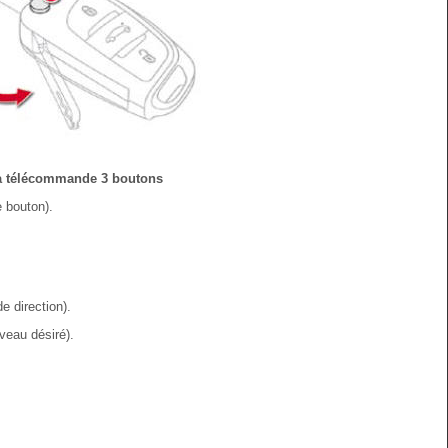
à télécommande 3 boutons
e bouton).
e direction).
veau désiré).