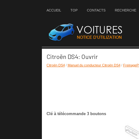
ACCUEIL
TOP
CONTACTS
RECHERCHE
Citroën DS4: Ouvrir
Citroën DS4
/
Manuel du conducteur Citroën DS4
/
FreinageP
Clé à télécommande 3 boutons