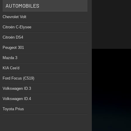
AUTOMOBILES
Chevrolet Volt
Citroën C-Elysee
Citroën DS4
Peugeot 301
Mazda 3
KIA Cee'd
Ford Focus (C519)
Volkswagen ID.3
Volkswagen ID.4
Toyota Prius