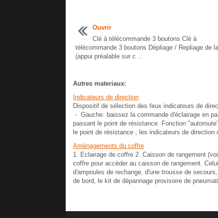
Ouvrir
Clé à télécommande 3 boutons Clé à
télécommande 3 boutons Dépliage / Repliage de la
(appui préalable sur c ...
Autres materiaux:
Indicateurs de direction
Dispositif de sélection des feux indicateurs de dire
- Gauche: baissez la commande d'éclairage en pass
passant le point de résistance. Fonction "autorout
le point de résistance ; les indicateurs de direction c
Aménagements du coffre
1. Eclairage de coffre 2. Caisson de rangement (vo
coffre pour accéder au caisson de rangement. Cel
d'ampoules de rechange, d'une trousse de secours, d
de bord, le kit de dépannage provisoire de pneumati