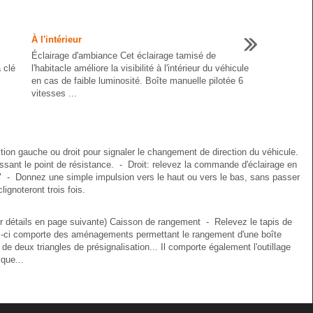
À l'intérieur
Éclairage d'ambiance Cet éclairage tamisé de
 clé
l'habitacle améliore la visibilité à l'intérieur du véhicule
en cas de faible luminosité. Boîte manuelle pilotée 6
vitesses ...
ction gauche ou droit pour signaler le changement de direction du véhicule.
ant le point de résistance. - Droit: relevez la commande d'éclairage en
e" - Donnez une simple impulsion vers le haut ou vers le bas, sans passer
lignoteront trois fois.
ir détails en page suivante) Caisson de rangement - Relevez le tapis de
ui-ci comporte des aménagements permettant le rangement d'une boîte
e deux triangles de présignalisation... Il comporte également l'outillage
que...