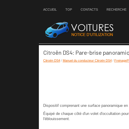
ACCUEIL
TOP
CONTACTS
RECHERCHE
Citroën DS4: Pare-brise panorami
Citroën DS4
/
Manuel du conducteur Citroën DS4
/
FreinageP
Dispositif comprenant une surface panoramique en ve
Équipé de chaque côté d'un volet d'occultation pour 
l'éblouissement.