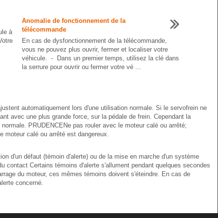
Anomalie de fonctionnement de la
télécommande
ule à
Votre
En cas de dysfonctionnement de la télécommande,
vous ne pouvez plus ouvrir, fermer et localiser votre
véhicule. - Dans un premier temps, utilisez la clé dans
la serrure pour ouvrir ou fermer votre vé ...
justent automatiquement lors d'une utilisation normale. Si le servofrein ne
yant avec une plus grande force, sur la pédale de frein. Cependant la
que normale. PRUDENCENe pas rouler avec le moteur calé ou arrêté;
 le moteur calé ou arrêté est dangereux.
tion d'un défaut (témoin d'alerte) ou de la mise en marche d'un système
 du contact Certains témoins d'alerte s'allument pendant quelques secondes
marrage du moteur, ces mêmes témoins doivent s'éteindre. En cas de
alerte concerné.