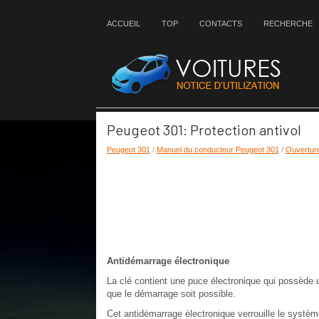
ACCUEIL
TOP
CONTACTS
RECHERCHE
Peugeot 301: Protection antivol
Peugeot 301
/
Manuel du conducteur Peugeot 301
/
Ouvertur
Antidémarrage électronique
La clé contient une puce électronique qui possède u
que le démarrage soit possible.
Cet antidémarrage électronique verrouille le systèm