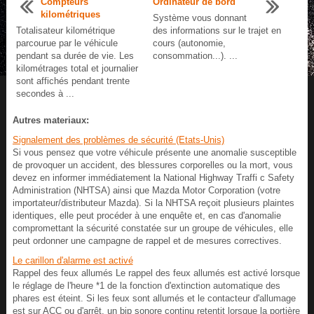
Compteurs
Ordinateur de bord
kilométriques
Système vous donnant
Totalisateur kilométrique
des informations sur le trajet en
parcourue par le véhicule
cours (autonomie,
pendant sa durée de vie. Les
consommation...). ...
kilométrages total et journalier
sont affichés pendant trente
secondes à ...
Autres materiaux:
Signalement des problèmes de sécurité (Etats-Unis)
Si vous pensez que votre véhicule présente une anomalie susceptible
de provoquer un accident, des blessures corporelles ou la mort, vous
devez en informer immédiatement la National Highway Traffi c Safety
Administration (NHTSA) ainsi que Mazda Motor Corporation (votre
importateur/distributeur Mazda). Si la NHTSA reçoit plusieurs plaintes
identiques, elle peut procéder à une enquête et, en cas d'anomalie
compromettant la sécurité constatée sur un groupe de véhicules, elle
peut ordonner une campagne de rappel et de mesures correctives.
Le carillon d'alarme est activé
Rappel des feux allumés Le rappel des feux allumés est activé lorsque
le réglage de l'heure *1 de la fonction d'extinction automatique des
phares est éteint. Si les feux sont allumés et le contacteur d'allumage
est sur ACC ou d'arrêt, un bip sonore continu retentit lorsque la portière