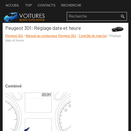
ACCUEIL
TOP
CONTACTS
RECHERCHE
Peugeot 301: Réglage date et heure
Peugeot 301
/
Manuel du conducteur Peugeot 301
/
Contrôle de marche
/ Réglage
date et heure
Combiné