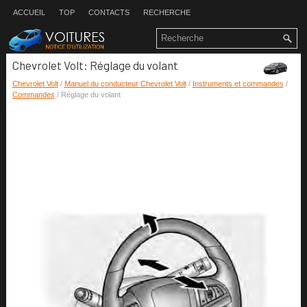
ACCUEIL
TOP
CONTACTS
RECHERCHE
Chevrolet Volt: Réglage du volant
Chevrolet Volt
/
Manuel du conducteur Chevrolet Volt
/
Instruments et commandes
/
Commandes
/ Réglage du volant