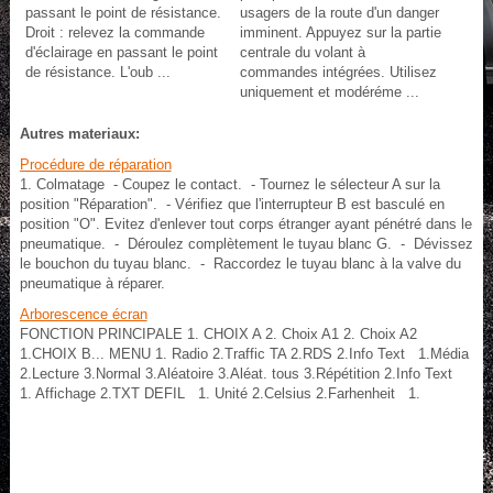
passant le point de résistance.
usagers de la route d'un danger
Droit : relevez la commande
imminent. Appuyez sur la partie
d'éclairage en passant le point
centrale du volant à
de résistance. L'oub ...
commandes intégrées. Utilisez
uniquement et modéréme ...
Autres materiaux:
Procédure de réparation
1. Colmatage - Coupez le contact. - Tournez le sélecteur A sur la
position "Réparation". - Vérifiez que l'interrupteur B est basculé en
position "O". Evitez d'enlever tout corps étranger ayant pénétré dans le
pneumatique. - Déroulez complètement le tuyau blanc G. - Dévissez
le bouchon du tuyau blanc. - Raccordez le tuyau blanc à la valve du
pneumatique à réparer.
Arborescence écran
FONCTION PRINCIPALE 1. CHOIX A 2. Choix A1 2. Choix A2
1.CHOIX B... MENU 1. Radio 2.Traffic TA 2.RDS 2.Info Text 1.Média
2.Lecture 3.Normal 3.Aléatoire 3.Aléat. tous 3.Répétition 2.Info Text
1. Affichage 2.TXT DEFIL 1. Unité 2.Celsius 2.Farhenheit 1.