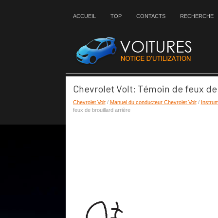
ACCUEIL
TOP
CONTACTS
RECHERCHE
Chevrolet Volt: Témoin de feux de 
Chevrolet Volt
/
Manuel du conducteur Chevrolet Volt
/
Instru
feux de brouillard arrière