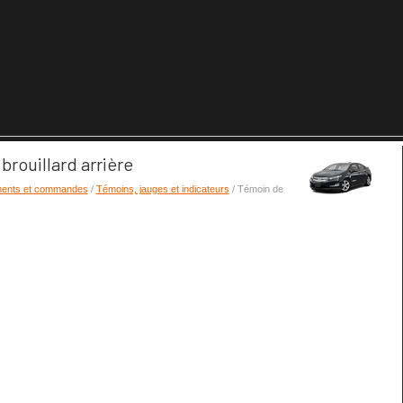
brouillard arrière
ments et commandes
/
Témoins, jauges et indicateurs
/ Témoin de