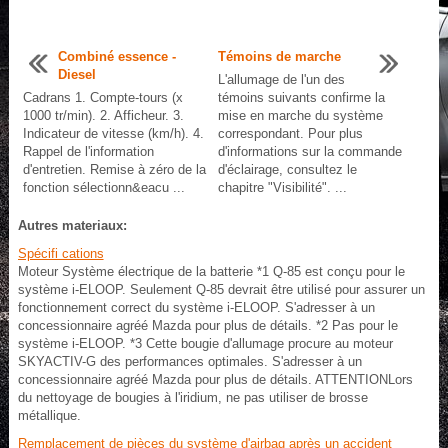
Combiné essence -
Témoins de marche
Diesel
L'allumage de l'un des
Cadrans 1. Compte-tours (x
témoins suivants confirme la
1000 tr/min). 2. Afficheur. 3.
mise en marche du système
Indicateur de vitesse (km/h). 4.
correspondant. Pour plus
Rappel de l'information
d'informations sur la commande
d'entretien. Remise à zéro de la
d'éclairage, consultez le
fonction sélectionn&eacu ...
chapitre "Visibilité". ...
Autres materiaux:
Spécifi cations
Moteur Système électrique de la batterie *1 Q-85 est conçu pour le
système i-ELOOP. Seulement Q-85 devrait être utilisé pour assurer un
fonctionnement correct du système i-ELOOP. S'adresser à un
concessionnaire agréé Mazda pour plus de détails. *2 Pas pour le
système i-ELOOP. *3 Cette bougie d'allumage procure au moteur
SKYACTIV-G des performances optimales. S'adresser à un
concessionnaire agréé Mazda pour plus de détails. ATTENTIONLors
du nettoyage de bougies à l'iridium, ne pas utiliser de brosse
métallique.
Remplacement de pièces du système d'airbag après un accident