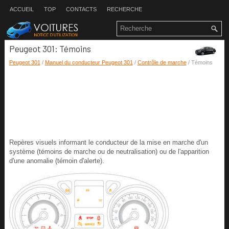
ACCUEIL
TOP
CONTACTS
RECHERCHE
Peugeot 301: Témoins
Peugeot 301
/
Manuel du conducteur Peugeot 301
/
Contrôle de marche
/ Témoins
Repères visuels informant le conducteur de la mise en marche d'un
système (témoins de marche ou de neutralisation) ou de l'apparition
d'une anomalie (témoin d'alerte).