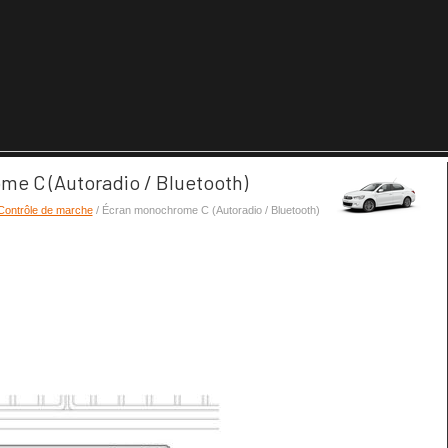
me C (Autoradio / Bluetooth)
Contrôle de marche
/ Écran monochrome C (Autoradio / Bluetooth)