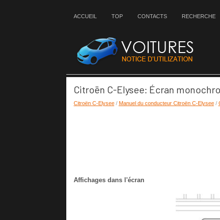
ACCUEIL
TOP
CONTACTS
RECHERCHE
Citroën C-Elysee: Écran monochro
Citroën C-Elysee
/
Manuel du conducteur Citroën C-Elysee
/
Affichages dans l'écran