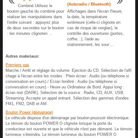
(Autoradio / Bluetooth)
Combiné Utilisez le
bouton gauche du combiné pour
Affichages dans l'écran l'heure,
réaliser les manipulations dans
la date, la température
l'ordre suivant : appuyez plus
extérieure (celle-ci clignote en
de deux secondes sur le bouton
cas de risque de verglas), le
: les minutes clignoten ...
contrôle des ouvertures (portes,
coffre...), l'aide au
stationnement, les sour ...
Autres materiaux:
Premiers pas
Marche / Arrêt et réglage du volume. Ejection du CD. Sélection de l'affi
chage à l'écran entre les modes : Plein écran : Audio (ou téléphone si
conversation en cours) / Ecran fenêtré : Audio (ou téléphone si
conversation en cours) - Heure ou Ordinateur de Bord. Appui long :
écran noir (DARK). Sélection de la source : Radio, CD, AUX, USB,
Streaming. Accepte un appel entrant. Sélection des gammes d'ondes
FM1, FM2, DAB et AM.
Bouton Power (démarrage)
Le véhicule dispose d'un démarrage par bouton-poussoir électronique.
Le témoin du bouton POWER O clignote lorsque la porte du
conducteur est ouverte et que le véhicule n'est pas démarré. Le témoin
lumineux s'éteindra. Le témoin lumineux du bouton POWER O