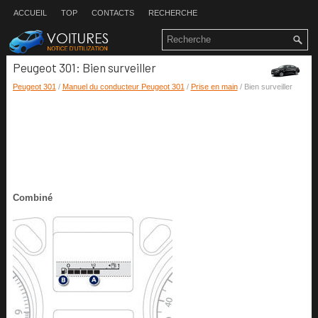
ACCUEIL
TOP
CONTACTS
RECHERCHE
Peugeot 301: Bien surveiller
Peugeot 301
/
Manuel du conducteur Peugeot 301
/
Prise en main
/ Bien surveiller
Combiné