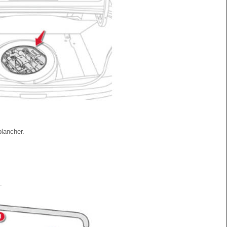
plancher.
.