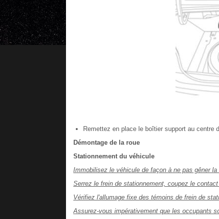
Remettez en place le boîtier support au centre de
Démontage de la roue
Stationnement du véhicule
Immobilisez le véhicule de façon à ne pas gêner la ci
Serrez le frein de stationnement, coupez le contact
Vérifiez l'allumage fixe des témoins de frein de st
Assurez-vous impérativement que les occupants sont