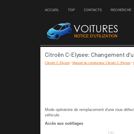
ACCUEIL
TOP
CONTACTS
RECHERCHE
Citroën C-Elysee: Changement d'u
Citroën C-Elysee
/
Manuel du conducteur Citroën C-Elysee
/
Mode opératoire de remplacement d'une roue défect
véhicule.
Accès aux outillages