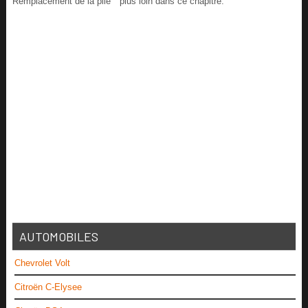
Remplacement de la pile " plus loin dans ce chapitre.
AUTOMOBILES
Chevrolet Volt
Citroën C-Elysee