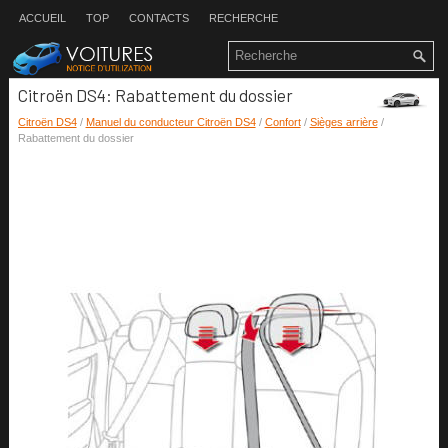
ACCUEIL
TOP
CONTACTS
RECHERCHE
Citroën DS4: Rabattement du dossier
Citroën DS4
/
Manuel du conducteur Citroën DS4
/
Confort
/
Sièges arrière
/
Rabattement du dossier