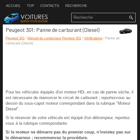
ACCUEIL
TOP
CONTACTS
RECHERCHE
Peugeot 301: Panne de carburant (Diesel)
Peugeot 301
/
Manuel du conducteur Peugeot 301
/
Vérifications
/ Panne de
carburant (Diesel)
Pour les véhicules équipés d'un moteur HDi, en cas de panne sèche, il
est nécessaire de réamorcer le circuit de carburant ; reportezvous au
dessin du sous-capot moteur correspondant dans la rubrique "Moteur
Diesel".
Si le réservoir de votre véhicule est équipé d'un détrompeur, reportez-
vous à la rubrique correspondante.
Si le moteur ne démarre pas du premier coup, n'insistez pas sur
le démarreur ; recommencez la procédure.