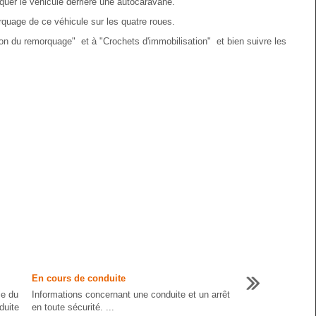
uer le véhicule derrière une autocaravane.
rquage de ce véhicule sur les quatre roues.
ion du remorquage" et à "Crochets d'immobilisation" et bien suivre les
En cours de conduite
ie du
Informations concernant une conduite et un arrêt
duite
en toute sécurité. ...