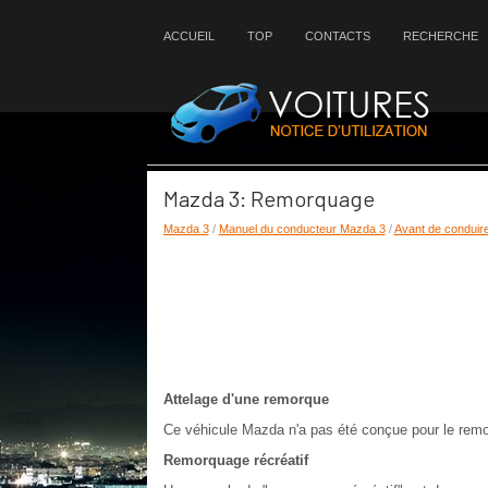
ACCUEIL
TOP
CONTACTS
RECHERCHE
Mazda 3: Remorquage
Mazda 3
/
Manuel du conducteur Mazda 3
/
Avant de conduir
Attelage d'une remorque
Ce véhicule Mazda n'a pas été conçue pour le remo
Remorquage récréatif