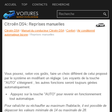
ACCUEIL
TOP
CONTACTS
RECHERCHE
Citroën DS4: Reprises manuelles
Citroën DS4
/
Manuel du conducteur Citroën DS4
/
Confort
/
Air conditionné
automatique bizone
/ Reprises manuelles
Vous pouvez, selon vos goûts, faire un choix différent de celui proposé
par le système en modifiant un réglage. Les voyants de la touche
"AUTO" s'éteignent ; les autres fonctions seront toujours gérées
automatiquement.
Appuyez sur la touche "AUTO" pour revenir en fonctionnement
tout automatique.
Pour rafraîchir ou réchauffer au maximum l'habitacle, il est possible de
dépasser les valeurs minimale de 14 ou maximale de 28.