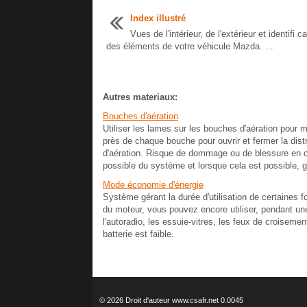
Index illustré
Vues de l'intérieur, de l'extérieur et identifi ca
des éléments de votre véhicule Mazda. ...
Autres materiaux:
Bouches d'aération
Utiliser les lames sur les bouches d'aération pour mod
près de chaque bouche pour ouvrir et fermer la dist
d'aération. Risque de dommage ou de blessure en cas
possible du système et lorsque cela est possible, 
Mode économie d'énergie
Système gérant la durée d'utilisation de certaines fo
du moteur, vous pouvez encore utiliser, pendant un
l'autoradio, les essuie-vitres, les feux de croisemen
batterie est faible.
© 2026 Droit d'auteur www.csafr.net 0.0045