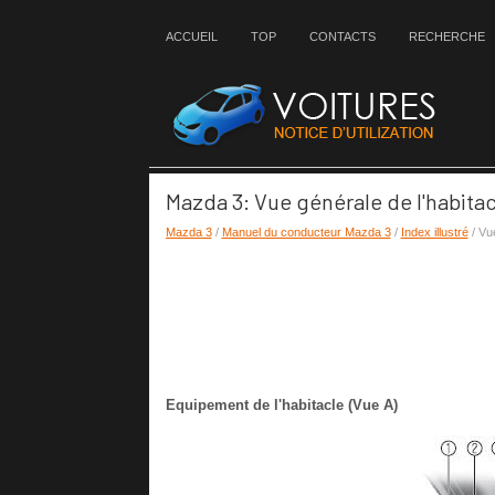
ACCUEIL
TOP
CONTACTS
RECHERCHE
Mazda 3: Vue générale de l'habitac
Mazda 3
/
Manuel du conducteur Mazda 3
/
Index illustré
/ Vue
Equipement de l'habitacle (Vue A)