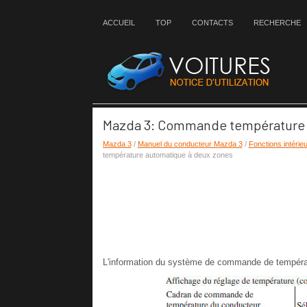
ACCUEIL
TOP
CONTACTS
RECHERCHE
Mazda 3: Commande température 
Mazda 3
/
Manuel du conducteur Mazda 3
/
Fonctions intérie
température automatique à deux zones
L'information du système de commande de températu