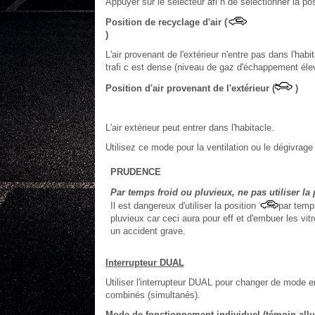
Appuyer sur le sélecteur afi n de sélectionner la posi
Position de recyclage d'air (
)
L'air provenant de l'extérieur n'entre pas dans l'habi
trafi c est dense (niveau de gaz d'échappement élev
Position d'air provenant de l'extérieur (
)
L'air extérieur peut entrer dans l'habitacle.
Utilisez ce mode pour la ventilation ou le dégivrag
PRUDENCE
Par temps froid ou pluvieux, ne pas utiliser la
Il est dangereux d'utiliser la position
par temps
pluvieux car ceci aura pour eff et d'embuer les vitr
un accident grave.
Interrupteur DUAL
Utiliser l'interrupteur DUAL pour changer de mode e
combinés (simultanés).
Mode de fonctionnement individuel (témoin all