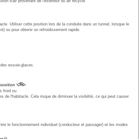
tion d'air provenant de l'extérieur ou air recyclé.
tacle. Utiliser cette position lors de la conduite dans un tunnel, lorsque le
é) ou pour obtenir un refroidissement rapide.
e des essuie-glaces.
 position
:
 froid ou
es de l'habitacle. Cela risque de diminuer la visibilité, ce qui peut causer
ntre le fonctionnement individuel (conducteur et passager) et les modes
umé)