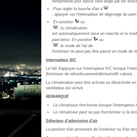
température plus basse sera dirigé par les bouch
Pour régler la bouche d'air à
, appuyer sur l'interrupteur de dégivrage du pare-
En position
ou
, la climatisation
est automatiquement mise en marche et le mode d
pare-brise. En position
ou
, le mode de l'air de
l'extérieur ne peut pas être passé en mode de rec
Interrupteur A/C
Le fait d'appuyer sur l'interrupteur A/C lorsque l'in
(fonctions de refroidissement/déshumidifi cation).
La climatisation peut être activée ou désactivée en
ventilateur est activé.
REMARQUE
Le climatiseur fonctionne lorsque l'interrupteur 
Le climatiseur peut ne pas fonctionner si la tem
Sélecteur d'admission d'air
La position d'air provenant de l'extérieur ou d'air re