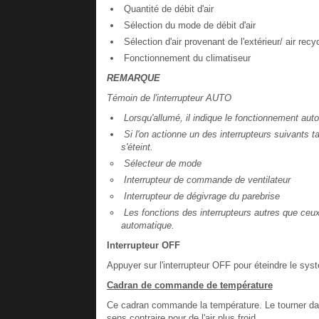
Quantité de débit d'air
Sélection du mode de débit d'air
Sélection d'air provenant de l'extérieur/ air recy
Fonctionnement du climatiseur
REMARQUE
Témoin de l'interrupteur AUTO
Lorsqu'allumé, il indique le fonctionnement au
Si l'on actionne un des interrupteurs suivants 
s'éteint.
Sélecteur de mode
Interrupteur de commande de ventilateur
Interrupteur de dégivrage du parebrise
Les fonctions des interrupteurs autres que ce
automatique.
Interrupteur OFF
Appuyer sur l'interrupteur OFF pour éteindre le s
Cadran de commande de température
Ce cadran commande la température. Le tourner dans
sens contraire pour de l'air plus froid.