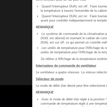
Quand l'interrupteur DUAL est off: Faire tourn
la température à travers l'ensemble de la cabine
Quand l'interrupteur DUAL est on: Faire tourn
avant pour contrôler indépendamment la tempéra
REMARQUE
Le système de commande de la climatisation pas
DUAL est allumé) en tournant le cadran de comm
DUAL est sur off, ce qui permet un contrôle indi
Les unités de température pour l'Affichage du r
unités de température pour l'Affichage de la tem
Se référer à Affichage de la température extérieu
Interrupteur de commande de ventilateur
Le ventilateur a quatre vitesses. La vitesse sélecti
Sélecteur de mode
Le mode de débit d'air désiré peut être sélectionné (
REMARQUE
Avec le mode de débit d'air réglé à la position
commande de température réglé à une température 