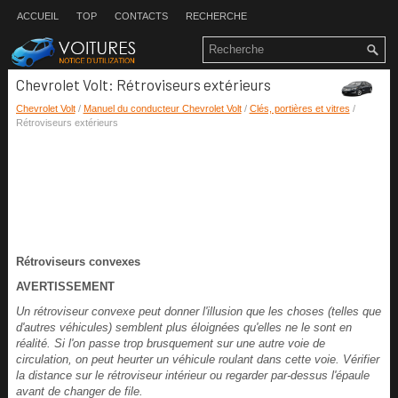
ACCUEIL
TOP
CONTACTS
RECHERCHE
Chevrolet Volt: Rétroviseurs extérieurs
Chevrolet Volt
/
Manuel du conducteur Chevrolet Volt
/
Clés, portières et vitres
/
Rétroviseurs extérieurs
Rétroviseurs convexes
AVERTISSEMENT
Un rétroviseur convexe peut donner l'illusion que les choses (telles que
d'autres véhicules) semblent plus éloignées qu'elles ne le sont en
réalité. Si l'on passe trop brusquement sur une autre voie de
circulation, on peut heurter un véhicule roulant dans cette voie. Vérifier
la distance sur le rétroviseur intérieur ou regarder par-dessus l'épaule
avant de changer de file.