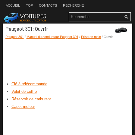
ACCUEIL
TOP
CONTACTS
RECHERCHE
Peugeot 301: Ouvrir
Peugeot 301
/
Manuel du conducteur Peugeot 301
/
Prise en main
/ Ouvrir
Clé à télécommande
Volet de coffre
Réservoir de carburant
Capot moteur